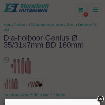
-
0
Home
/
Producten
/
Diamantgereedschappen
/
Boren
/
Kroonboor
/
½
Gas
Dia-holboor Genius Ø
35/31x7mm BD 160mm
Dia-holboor Genius Ø 35/31x7mm BD 160mm
Artikelnr:
204642