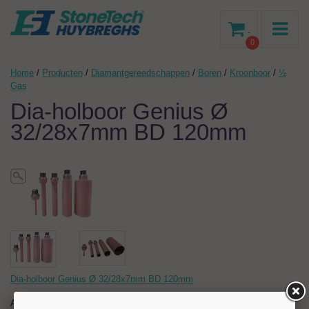
-
0
Home
/
Producten
/
Diamantgereedschappen
/
Boren
/
Kroonboor
/
½
Gas
Dia-holboor Genius Ø
32/28x7mm BD 120mm
Dia-holboor Genius Ø 32/28x7mm BD 120mm
Artikelnr:
204717