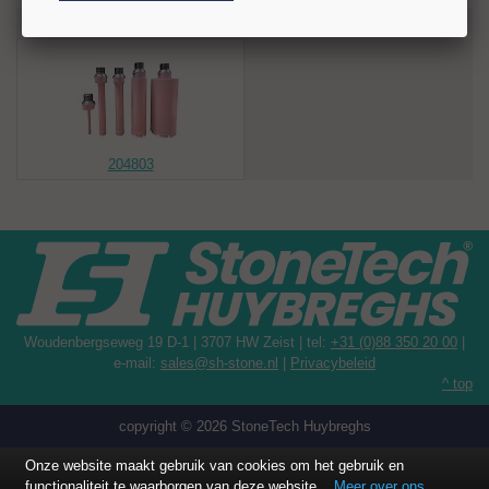
bedraagt 7 mm. Standaard is de boor uitgevoerd met een R 1/2" +
Recent bekeken artikelen
M14-aansluiting. Andere aansluitingen voor gangbare machines zijn
leverbaar.
Toepassingen
Graniet
Marmer
Composiet
204803
Technische gegevens
Diameter: Ø 32/28 mm
Bezettingshoogte: 7 mm
Boorlengte (BD): 120 mm
Aansluiting: R 1/2" + M14
Toerental: 1.800–2.300 rpm
Minimaal koelwater: 5 l/min
Woudenbergseweg 19 D-1 | 3707 HW Zeist | tel:
+31 (0)88 350 20 00
|
e-mail:
sales@sh-stone.nl
|
Privacybeleid
^ top
copyright © 2026 StoneTech Huybreghs
Onze website maakt gebruik van cookies om het gebruik en
functionaliteit te waarborgen van deze website.
Meer over ons