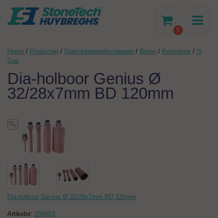
-
0
Home
/
Producten
/
Diamantgereedschappen
/
Boren
/
Kroonboor
/
½
Gas
Dia-holboor Genius Ø
32/28x7mm BD 120mm
Dia-holboor Genius Ø 32/28x7mm BD 120mm
Artikelnr:
204803