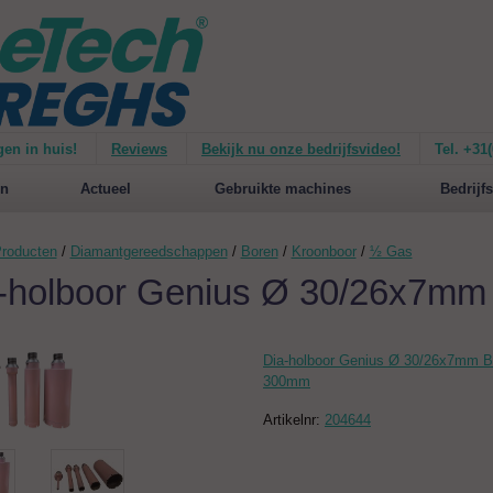
gen in huis!
Reviews
Bekijk nu onze bedrijfsvideo!
Tel. +31
ie van de
Mirage 1500
Nieuw op de website:
selecteer nu op merken!
n
Actueel
Gebruikte machines
Bedrijfs
roducten
/
Diamantgereedschappen
/
Boren
/
Kroonboor
/
½ Gas
-holboor Genius Ø 30/26x7m
Dia-holboor Genius Ø 30/26x7mm 
300mm
Artikelnr:
204644