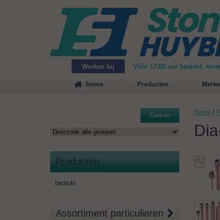
Werken bij
Vóór 17:00 uur besteld, mor
Maak
vrijblijvend een afspraak
voor een demonstrat
home
Producten
Merke
Home
/
P
Zoeken
Dia
Producten
bedrukt
Assortiment particulieren