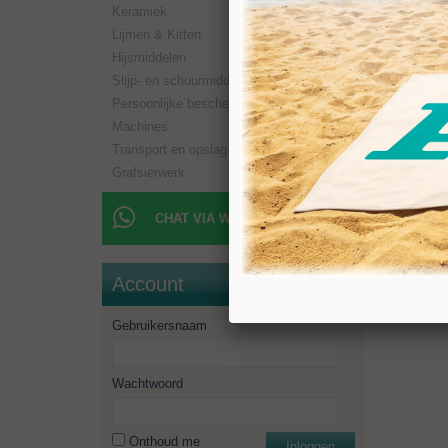
Keramiek
Boorlen
Aansluit
Lijmen & Kitten
Toerent
Hijsmiddelen
Minimaal
Slijp- en schuurmiddelen
Persoonlijke bescherming
Machines
Transport en opslag
Grafsierwerk
CHAT VIA WHATSAPP
Account
Gebruikersnaam
Wachtwoord
Onthoud me
Inloggen