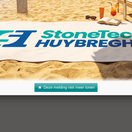
gte (BD): 300 mm
ing: R 1/2"
al: 1.800–2.300 rpm
 koelwater: 5 l/min
Deze melding niet meer tonen