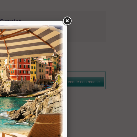
Graniet
natuursteen. De boorkroon is voorzien van een
n efficiënte spoelwerking. De bezettingshoogte bedraagt 7
Schrijf als eerste een reactie.
n voor gangbare machines zijn leverbaar.