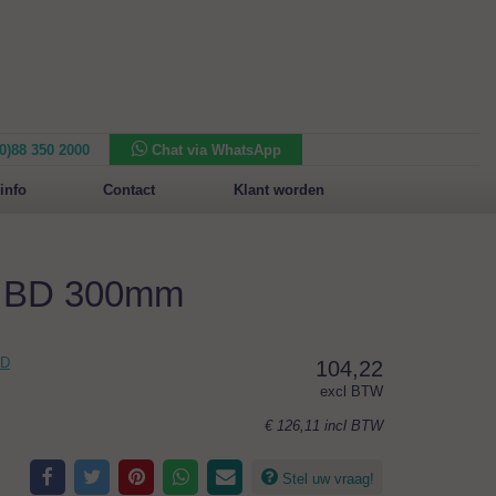
(0)88 350 2000
Chat via WhatsApp
Nieuw in het assortiment:
Sansone Collection
info
Contact
Klant worden
m BD 300mm
BD
104,22
excl BTW
€ 126,11
incl BTW
Stel uw vraag!