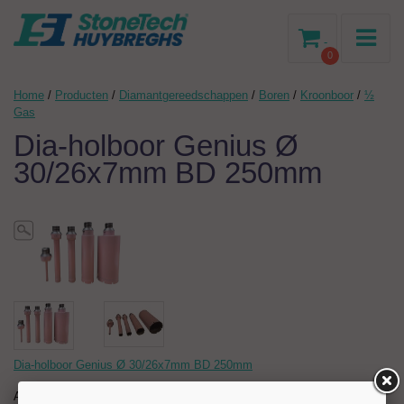
-
0
Home
/
Producten
/
Diamantgereedschappen
/
Boren
/
Kroonboor
/
½
Gas
Dia-holboor Genius Ø
30/26x7mm BD 250mm
Dia-holboor Genius Ø 30/26x7mm BD 250mm
Artikelnr:
204679