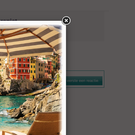
raniet
natuursteen. De boorkroon is voorzien van een
n efficiënte spoelwerking. De bezettingshoogte bedraagt 7
Schrijf als eerste een reactie.
voor gangbare machines zijn leverbaar.