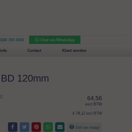
(0)88 350 2000
Chat via WhatsApp
Nieuw in het assortiment:
Sansone Collection
info
Contact
Klant worden
m BD 120mm
BD
64,56
excl BTW
€ 78,12
incl BTW
Stel uw vraag!