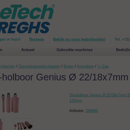
gen in huis!
Reviews
Bekijk nu onze bedrijfsvideo!
Tel. +31
ie van de
Mirage 1500
Nieuw op de website:
selecteer nu op merken!
n
Actueel
Gebruikte machines
Bedrijfs
roducten
/
Diamantgereedschappen
/
Boren
/
Kroonboor
/
½ Gas
-holboor Genius Ø 22/18x7m
Dia-holboor Genius Ø 22/18x7mm 
120mm
Artikelnr:
204685