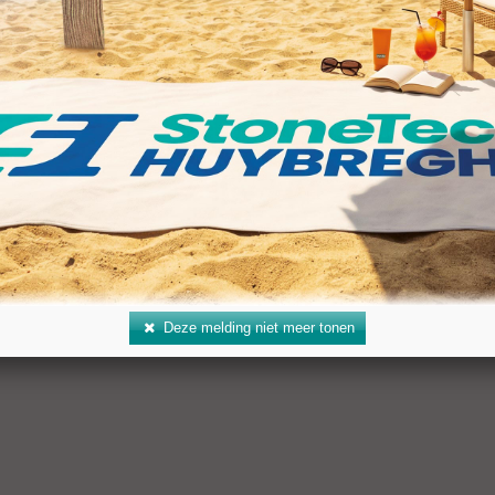
gte (BD): 120 mm
ing: M14
al: 2.500–3.400 rpm
 koelwater: 5 l/min
Deze melding niet meer tonen