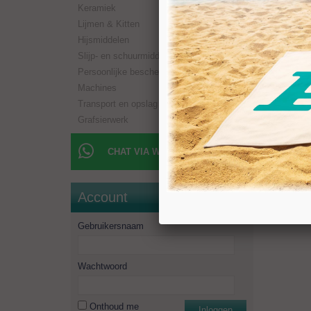
Keramiek
Boorlen
Aansluit
Lijmen & Kitten
Toerent
Hijsmiddelen
Minimaal
Slijp- en schuurmiddelen
Persoonlijke bescherming
Machines
Transport en opslag
Grafsierwerk
CHAT VIA WHATSAPP
Account
Gebruikersnaam
Wachtwoord
Onthoud me
Inloggen