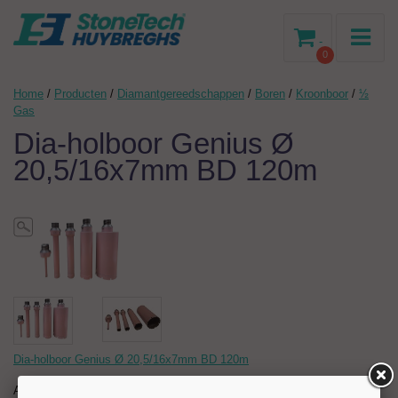
-
0
Home
/
Producten
/
Diamantgereedschappen
/
Boren
/
Kroonboor
/
½
Gas
Dia-holboor Genius Ø
20,5/16x7mm BD 120m
Dia-holboor Genius Ø 20,5/16x7mm BD 120m
Artikelnr:
204696