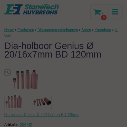
-
0
Home
/
Producten
/
Diamantgereedschappen
/
Boren
/
Kroonboor
/
½
Gas
Dia-holboor Genius Ø
20/16x7mm BD 120mm
Dia-holboor Genius Ø 20/16x7mm BD 120mm
Artikelnr:
204742