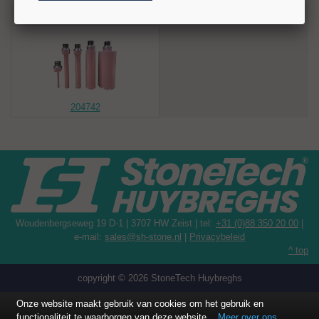
bedraagt 7 mm. Standaard is de boor uitgevoerd met een R 1/2" +
Recent bekeken artikelen
M14-aansluiting. Andere aansluitingen voor gangbare machines zijn
leverbaar.
Toepassingen
Graniet
Marmer
Composiet
204742
Technische gegevens
Diameter: Ø 20/16 mm
Bezettingshoogte: 7 mm
Boorlengte (BD): 120 mm
Aansluiting: R 1/2" + M14
Toerental: 2.500–3.400 rpm
Minimaal koelwater: 5 l/min
Woudenbergseweg 19 D-1 | 3707 HW Zeist | tel:
+31 (0)88 350 20 00
|
e-mail:
sales@sh-stone.nl
|
Privacybeleid
^ top
copyright © 2026 StoneTech Huybreghs
Onze website maakt gebruik van cookies om het gebruik en
functionaliteit te waarborgen van deze website.
Meer over ons