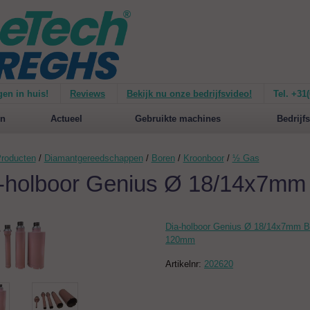
gen in huis!
Reviews
Bekijk nu onze bedrijfsvideo!
Tel. +31
ie van de
Mirage 1500
Nieuw op de website:
selecteer nu op merken!
n
Actueel
Gebruikte machines
Bedrijfs
roducten
/
Diamantgereedschappen
/
Boren
/
Kroonboor
/
½ Gas
-holboor Genius Ø 18/14x7m
Dia-holboor Genius Ø 18/14x7mm 
120mm
Artikelnr:
202620