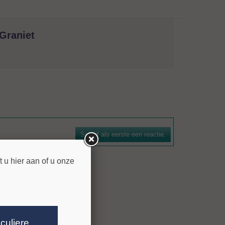
Graniet
natuursteen. De boorkroon is voorzien van een
n efficiënte spoelwerking. De bezettingshoogte bedraagt 7
Schrijf als eerste een reactie.
n voor gangbare machines zijn leverbaar.
 u hier aan of u onze
iculiere