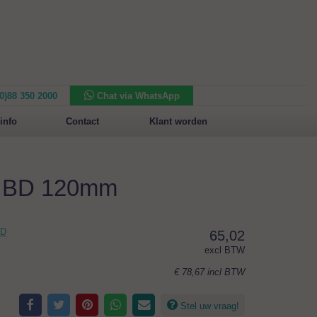
(0)88 350 2000
Chat via WhatsApp
Nieuw in het assortiment:
Sansone Collection
info
Contact
Klant worden
m BD 120mm
BD
65,02
excl BTW
€ 78,67
incl BTW
Stel uw vraag!