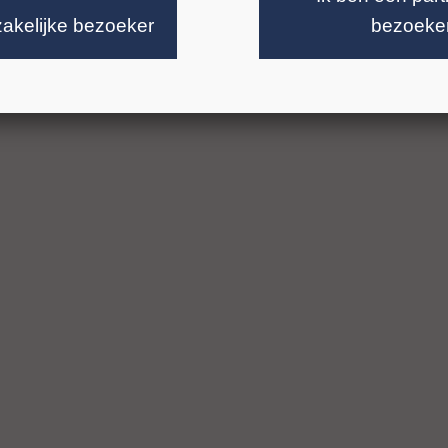
gte (BD): 120 mm
zakelijke bezoeker
bezoeke
ing: R 1/2"
al: 4.000–4.500 rpm
 koelwater: 5 l/min