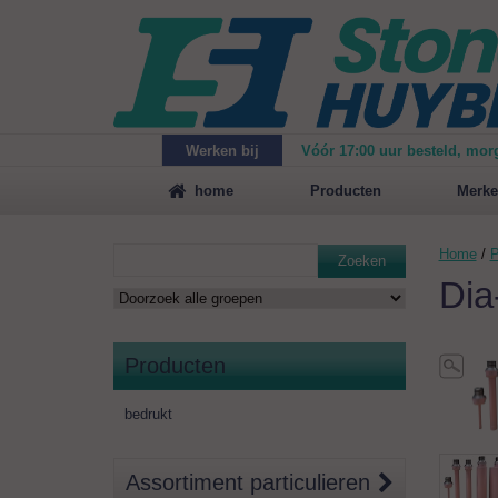
Werken bij
Vóór 17:00 uur besteld, mor
Maak
vrijblijvend een afspraak
voor een demonstrat
home
Producten
Merke
Home
/
P
Zoeken
Dia
Producten
bedrukt
Assortiment particulieren