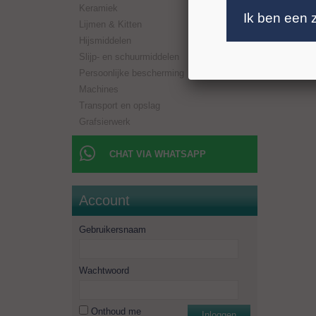
Keramiek
Boorlen
Ik ben een 
Aansluit
Lijmen & Kitten
Toerent
Hijsmiddelen
Minimaal
Slijp- en schuurmiddelen
Persoonlijke bescherming
Machines
Transport en opslag
Grafsierwerk
CHAT VIA WHATSAPP
Account
Gebruikersnaam
Wachtwoord
Onthoud me
Inloggen