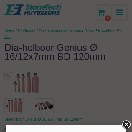
-
0
Home
/
Producten
/
Diamantgereedschappen
/
Boren
/
Kroonboor
/
½
Gas
Dia-holboor Genius Ø
16/12x7mm BD 120mm
Dia-holboor Genius Ø 16/12x7mm BD 120mm
Artikelnr:
202619