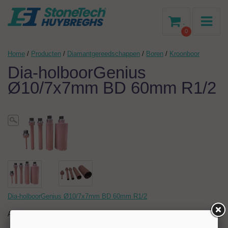
-
0
Home
/
Producten
/
Diamantgereedschappen
/
Boren
/
Kroonboor
Dia-holboorGenius
Ø10/7x7mm BD 60mm R1/2
Dia-holboorGenius Ø10/7x7mm BD 60mm R1/2
Artikelnr:
202597