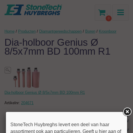
-
0
Home
/
Producten
/
Diamantgereedschappen
/
Boren
/
Kroonboor
Dia-holboor Genius Ø
8/5x7mm BD 100mm R1
Dia-holboor Genius Ø 8/5x7mm BD 100mm R1
Artikelnr:
204671
40,04
excl BTW
StoneTech Huybreghs levert een deel van haar
€ 48,45
incl BTW
assortiment ook aan particulieren. Geeft u hier aan of