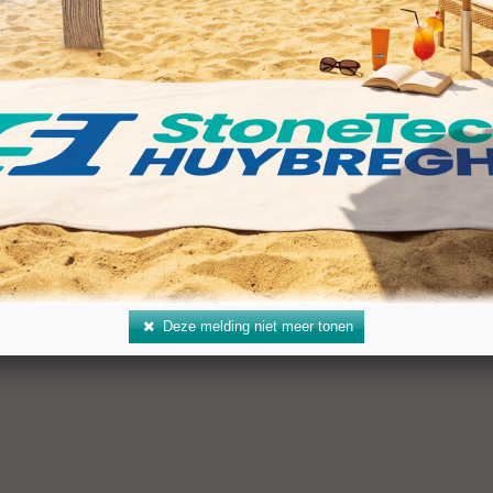
gte (BD): 120 mm
ing: R 1/2"
al: 1.200–1.500 rpm
 koelwater: 5 l/min
Deze melding niet meer tonen