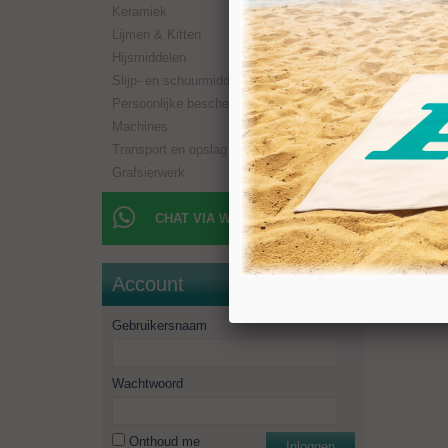
Keramiek
Boorlen
Aansluit
Lijmen & Kitten
Toerent
Hijsmiddelen
Minimaal
Slijp- en schuurmiddelen
Persoonlijke bescherming
Machines
Transport en opslag
Grafsierwerk
CHAT VIA WHATSAPP
Account
Gebruikersnaam
Wachtwoord
Onthoud me
Inloggen