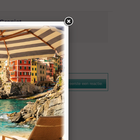
Graniet
natuursteen. De boorkroon is voorzien van een
n efficiënte spoelwerking. De bezettingshoogte bedraagt 7
Schrijf als eerste een reactie.
n voor gangbare machines zijn leverbaar.