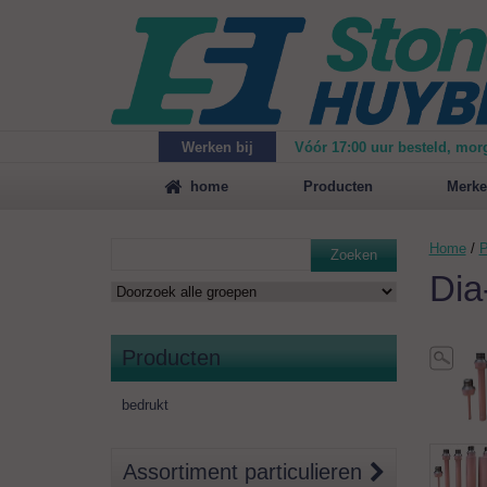
Werken bij
Vóór 17:00 uur besteld, mor
Maak
vrijblijvend een afspraak
voor een demonstrat
home
Producten
Merke
Home
/
P
Zoeken
Dia
Producten
bedrukt
Assortiment particulieren