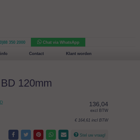
(0)88 350 2000
Chat via WhatsApp
Nieuw in het assortiment:
Sansone Collection
info
Contact
Klant worden
m BD 120mm
BD
136,04
excl BTW
€ 164,61
incl BTW
Stel uw vraag!