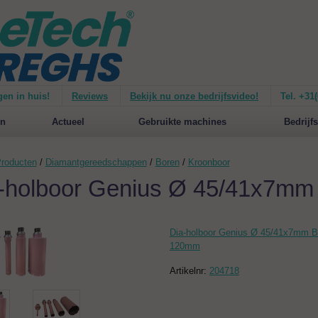
gen in huis!
Reviews
Bekijk nu onze bedrijfsvideo!
Tel. +31
ie van de
Mirage 1500
Nieuw op de website:
selecteer nu op merken!
n
Actueel
Gebruikte machines
Bedrijfs
roducten
/
Diamantgereedschappen
/
Boren
/
Kroonboor
-holboor Genius Ø 45/41x7m
Dia-holboor Genius Ø 45/41x7mm 
120mm
Artikelnr:
204718