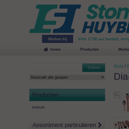
Werken bij
Vóór 17:00 uur besteld, mor
Maak
vrijblijvend een afspraak
voor een demonstrat
home
Producten
Merke
Home
/
P
Zoeken
Dia
Producten
bedrukt
Assortiment particulieren