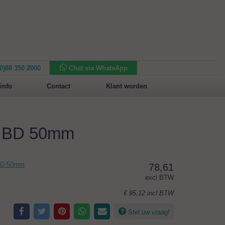
(0)88 350 2000
Chat via WhatsApp
Nieuw in het assortiment:
Sansone Collection
info
Contact
Klant worden
m BD 50mm
 BD 50mm
78,61
excl BTW
€ 95,12
incl BTW
Stel uw vraag!