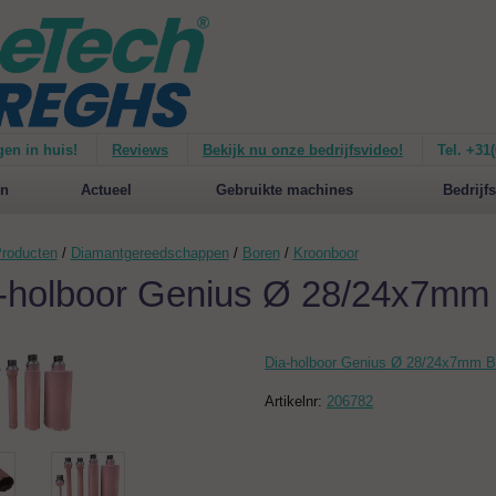
gen in huis!
Reviews
Bekijk nu onze bedrijfsvideo!
Tel. +31
ie van de
Mirage 1500
Nieuw op de website:
selecteer nu op merken!
n
Actueel
Gebruikte machines
Bedrijfs
roducten
/
Diamantgereedschappen
/
Boren
/
Kroonboor
-holboor Genius Ø 28/24x7m
Dia-holboor Genius Ø 28/24x7mm
Artikelnr:
206782