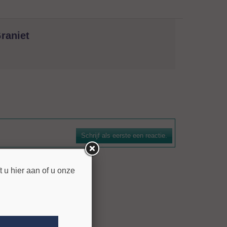
raniet
natuursteen. De boorkroon is voorzien van een
n efficiënte spoelwerking. De bezettingshoogte bedraagt 7
Schrijf als eerste een reactie.
n voor gangbare machines zijn leverbaar.
 u hier aan of u onze