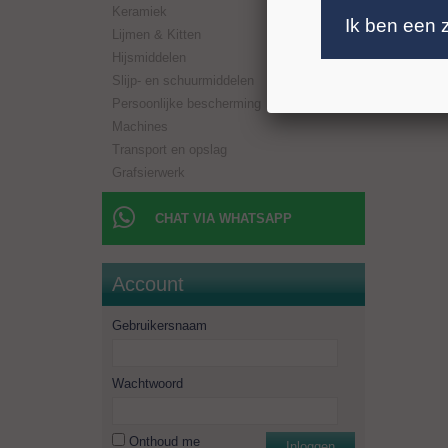
Keramiek
Boorlen
Ik ben een 
Aansluit
Lijmen & Kitten
Toerent
Hijsmiddelen
Minimaal
Slijp- en schuurmiddelen
Persoonlijke bescherming
Machines
Transport en opslag
Grafsierwerk
CHAT VIA WHATSAPP
Account
Gebruikersnaam
Wachtwoord
Onthoud me
Inloggen