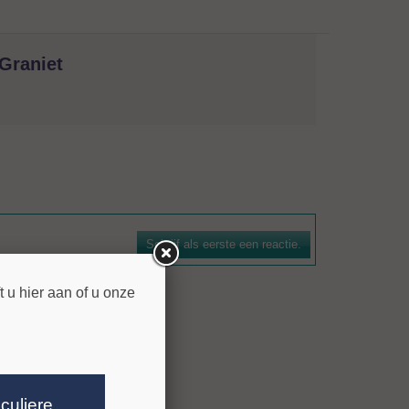
Graniet
natuursteen. De boorkroon is voorzien van een
n efficiënte spoelwerking. De bezettingshoogte bedraagt 7
Schrijf als eerste een reactie.
n voor gangbare machines zijn leverbaar.
 u hier aan of u onze
iculiere