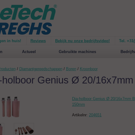
gen in huis!
Reviews
Bekijk nu onze bedrijfsvideo!
Tel. +31
ie van de
Mirage 1500
Nieuw op de website:
selecteer nu op merken!
n
Actueel
Gebruikte machines
Bedrijfs
roducten
/
Diamantgereedschappen
/
Boren
/
Kroonboor
-holboor Genius Ø 20/16x7m
Dia-holboor Genius Ø 20/16x7mm 
150mm
Artikelnr:
204651