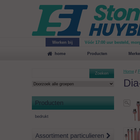
Werken bij
Vóór 17:00 uur besteld, mor
Maak
vrijblijvend een afspraak
voor een demonstrat
home
Producten
Merke
Home
/
P
Zoeken
Dia
Producten
bedrukt
Assortiment particulieren