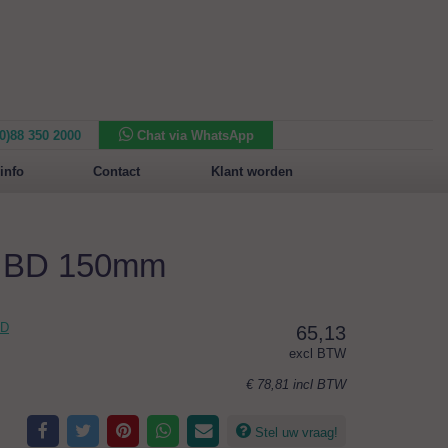
(0)88 350 2000
Chat via WhatsApp
Nieuw in het assortiment:
Sansone Collection
info
Contact
Klant worden
m BD 150mm
BD
65,13
excl BTW
€ 78,81
incl BTW
Stel uw vraag!