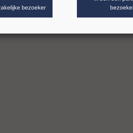
gte (BD): 150 mm
zakelijke bezoeker
bezoeke
ing: R 1/2"
al: 2.500–3.400 rpm
 koelwater: 5 l/min