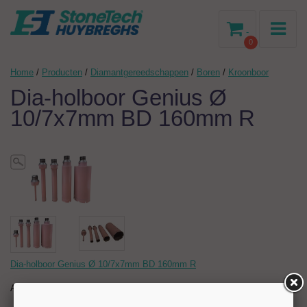
-
0
Home
/
Producten
/
Diamantgereedschappen
/
Boren
/
Kroonboor
Dia-holboor Genius Ø
10/7x7mm BD 160mm R
Dia-holboor Genius Ø 10/7x7mm BD 160mm R
Artikelnr:
204693