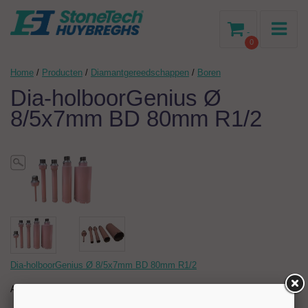
-
0
Home
/
Producten
/
Diamantgereedschappen
/
Boren
Dia-holboorGenius Ø
8/5x7mm BD 80mm R1/2
Dia-holboorGenius Ø 8/5x7mm BD 80mm R1/2
Artikelnr:
202599