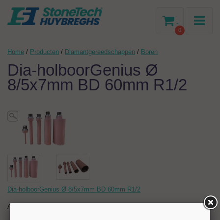
-
0
Home
/
Producten
/
Diamantgereedschappen
/
Boren
Dia-holboorGenius Ø
8/5x7mm BD 60mm R1/2
Dia-holboorGenius Ø 8/5x7mm BD 60mm R1/2
Artikelnr:
202614