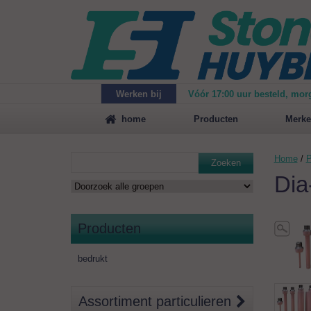
Werken bij
Vóór 17:00 uur besteld, mor
Maak
vrijblijvend een afspraak
voor een demonstrat
home
Producten
Merke
Home
/
P
Zoeken
Dia
Producten
bedrukt
Assortiment particulieren