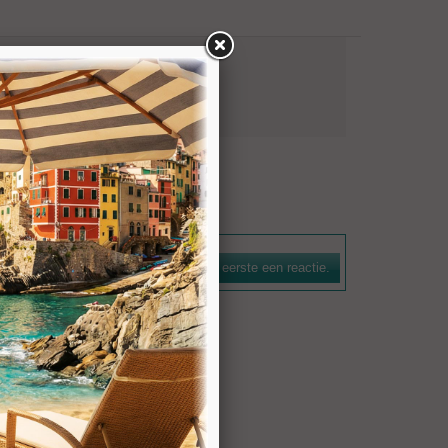
Graniet
natuursteen. De boorkroon is voorzien van een
n efficiënte spoelwerking. De bezettingshoogte bedraagt 7
Schrijf als eerste een reactie.
n voor gangbare machines zijn leverbaar.