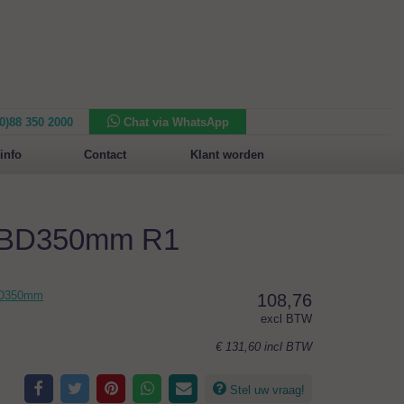
(0)88 350 2000
Chat via WhatsApp
Nieuw in het assortiment:
Sansone Collection
info
Contact
Klant worden
m BD350mm R1
BD350mm
108,76
excl BTW
€ 131,60
incl BTW
Stel uw vraag!