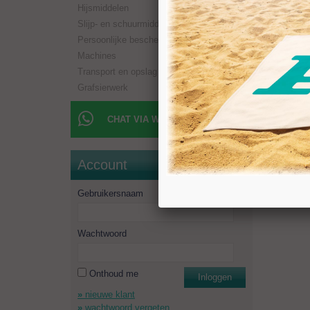
Hijsmiddelen
Boorlen
Aansluit
Slijp- en schuurmiddelen
Toerent
Persoonlijke bescherming
Minimaal
Machines
Transport en opslag
Grafsierwerk
CHAT VIA WHATSAPP
Account
Gebruikersnaam
Wachtwoord
Onthoud me
Inloggen
nieuwe klant
wachtwoord vergeten