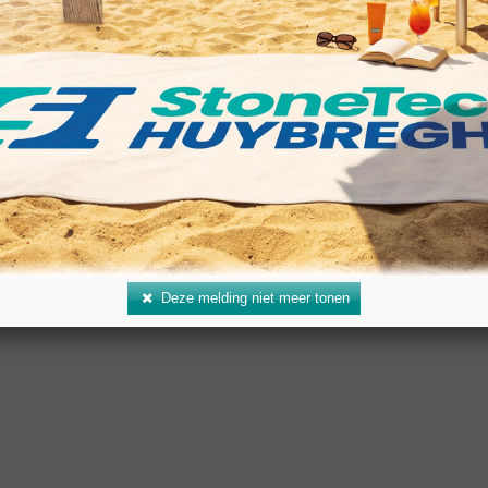
gte (BD): 350 mm
ing: R 1/2"
al: 1.800–2.300 rpm
 koelwater: 5 l/min
Deze melding niet meer tonen