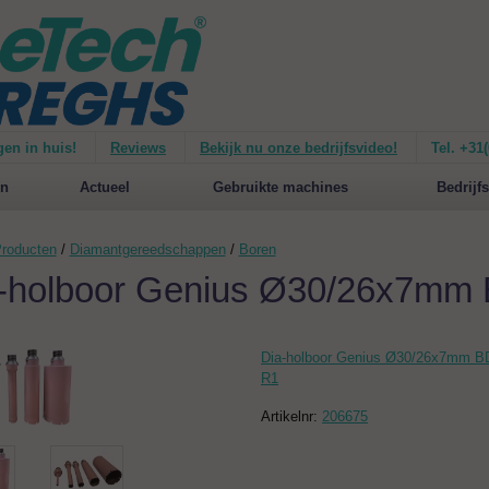
gen in huis!
Reviews
Bekijk nu onze bedrijfsvideo!
Tel. +31
ie van de
Mirage 1500
Nieuw op de website:
selecteer nu op merken!
n
Actueel
Gebruikte machines
Bedrijfs
roducten
/
Diamantgereedschappen
/
Boren
-holboor Genius Ø30/26x7m
Dia-holboor Genius Ø30/26x7mm 
R1
Artikelnr:
206675