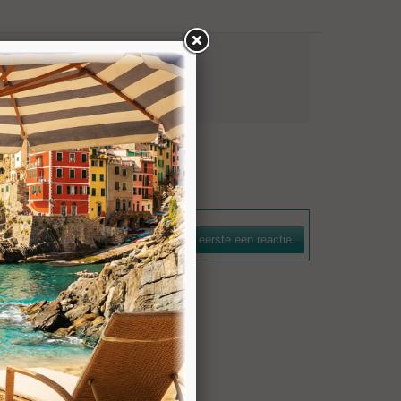
Graniet
natuursteen. De boorkroon is voorzien van een
n efficiënte spoelwerking. De bezettingshoogte bedraagt 7
Schrijf als eerste een reactie.
n voor gangbare machines zijn leverbaar.