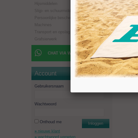
Hijsmiddelen
Boorlen
Aansluit
Slijp- en schuurmiddelen
Toerent
Persoonlijke bescherming
Minimaal
Machines
Transport en opslag
Grafsierwerk
CHAT VIA WHATSAPP
Account
Gebruikersnaam
Wachtwoord
Onthoud me
Inloggen
nieuwe klant
wachtwoord vergeten