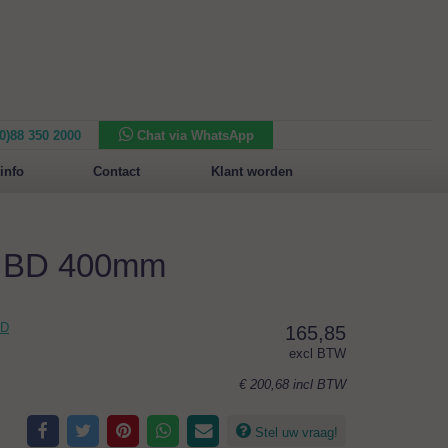
(0)88 350 2000
Chat via WhatsApp
Nieuw in het assortiment:
Sansone Collection
info
Contact
Klant worden
m BD 400mm
BD
165,85
excl BTW
€ 200,68
incl BTW
Stel uw vraag!