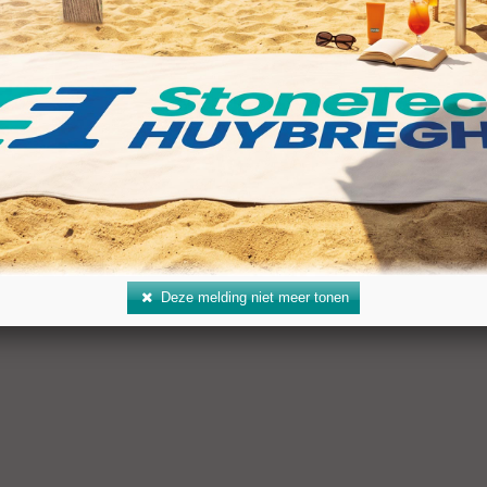
gte (BD): 400 mm
ing: R 1/2"
al: 1.100–1.400 rpm
 koelwater: 5 l/min
Deze melding niet meer tonen