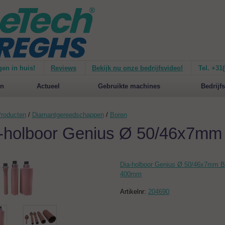
gen in huis!
Reviews
Bekijk nu onze bedrijfsvideo!
Tel. +31
ie van de
Mirage 1500
Nieuw op de website:
selecteer nu op merken!
n
Actueel
Gebruikte machines
Bedrijfs
roducten
/
Diamantgereedschappen
/
Boren
-holboor Genius Ø 50/46x7m
Dia-holboor Genius Ø 50/46x7mm 
400mm
Artikelnr:
204690