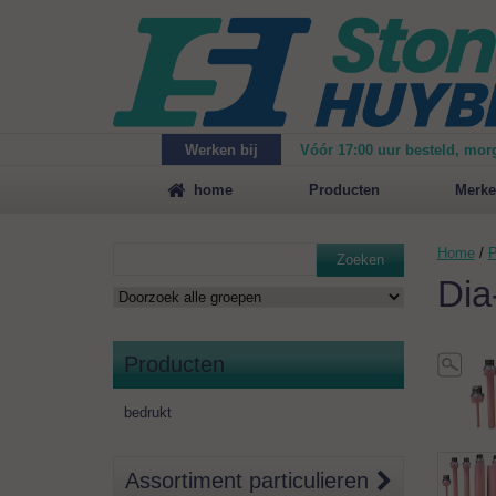
Werken bij
Vóór 17:00 uur besteld, mor
Maak
vrijblijvend een afspraak
voor een demonstrat
home
Producten
Merke
Home
/
P
Zoeken
Dia
Producten
bedrukt
Assortiment particulieren