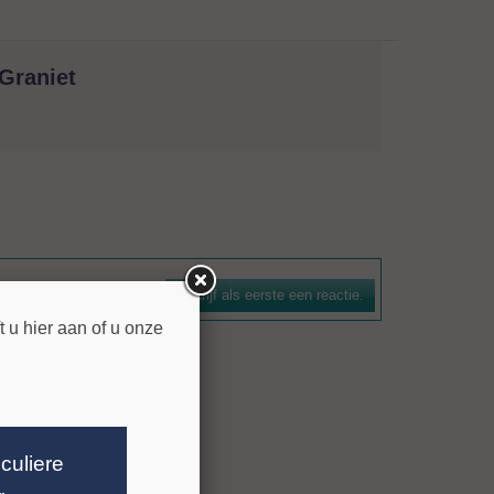
Graniet
natuursteen. De boorkroon is voorzien van een
n efficiënte spoelwerking. De bezettingshoogte bedraagt 7
Schrijf als eerste een reactie.
n voor gangbare machines zijn leverbaar.
 u hier aan of u onze
iculiere