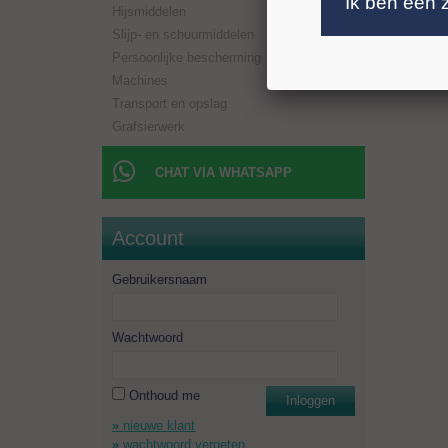
Ik ben een 
Hijsmiddelen
Boorlen
Aansluit
Slijp- en schuurmiddelen
Toerent
Persoonlijke bescherming
Minimaal
Machines
Transport en opslag
Grafsierwerk
CHAT VIA WHATSAPP
Account
Gebruikersnaam
Wachtwoord
Onthoud me
Inloggen
nieuwe klant
wachtwoord vergeten