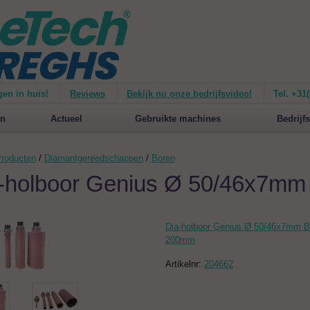
gen in huis!
Reviews
Bekijk nu onze bedrijfsvideo!
Tel. +31
ie van de
Mirage 1500
Nieuw op de website:
selecteer nu op merken!
n
Actueel
Gebruikte machines
Bedrijfs
roducten
/
Diamantgereedschappen
/
Boren
-holboor Genius Ø 50/46x7m
Dia-holboor Genius Ø 50/46x7mm 
200mm
Artikelnr:
204662