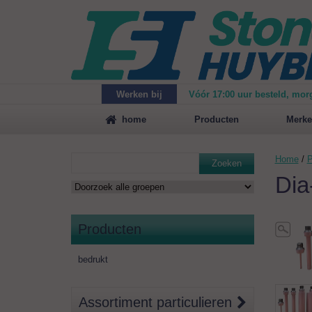
Werken bij
Vóór 17:00 uur besteld, mor
Maak
vrijblijvend een afspraak
voor een demonstrat
home
Producten
Merke
Home
/
P
Zoeken
Dia
Producten
bedrukt
Assortiment particulieren