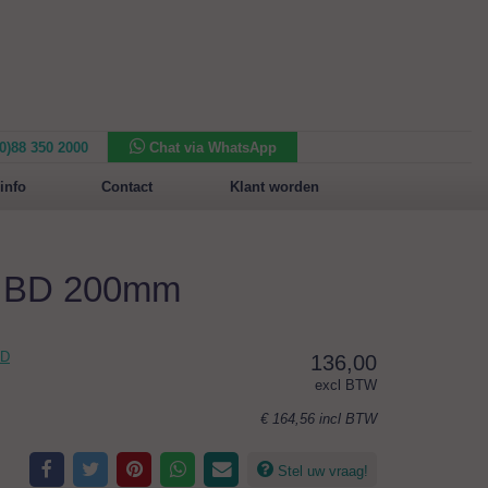
(0)88 350 2000
Chat via WhatsApp
Nieuw in het assortiment:
Sansone Collection
info
Contact
Klant worden
m BD 200mm
BD
136,00
excl BTW
€ 164,56
incl BTW
Stel uw vraag!