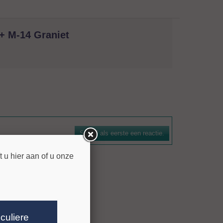
+ M-14 Graniet
natuursteen. De boorkroon is voorzien van een
n efficiënte spoelwerking. De bezettingshoogte bedraagt 7
Schrijf als eerste een reactie.
itingen voor gangbare machines zijn leverbaar.
 u hier aan of u onze
iculiere