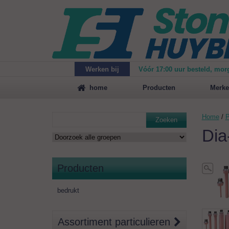
Werken bij
Vóór 17:00 uur besteld, mor
Maak
vrijblijvend een afspraak
voor een demonstrat
home
Producten
Merke
Home
/
P
Zoeken
Dia
Producten
bedrukt
Assortiment particulieren