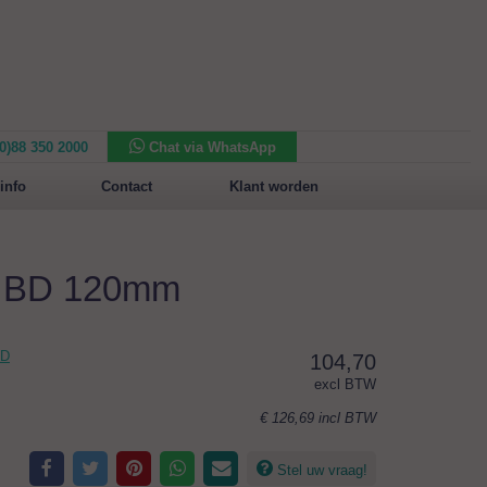
(0)88 350 2000
Chat via WhatsApp
Nieuw in het assortiment:
Sansone Collection
info
Contact
Klant worden
m BD 120mm
BD
104,70
excl BTW
€ 126,69
incl BTW
Stel uw vraag!