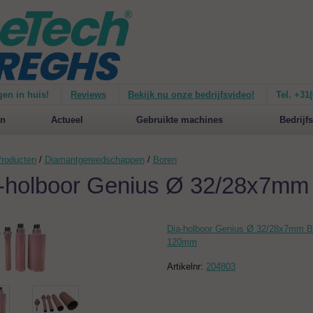
gen in huis!
Reviews
Bekijk nu onze bedrijfsvideo!
Tel. +31
ie van de
Mirage 1500
Nieuw op de website:
selecteer nu op merken!
n
Actueel
Gebruikte machines
Bedrijfs
roducten
/
Diamantgereedschappen
/
Boren
-holboor Genius Ø 32/28x7m
Dia-holboor Genius Ø 32/28x7mm 
120mm
Artikelnr:
204803