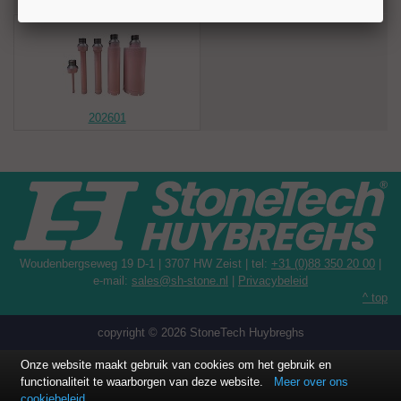
Recent bekeken artikelen
aansluiting. Andere aansluitingen voor gangbare machines zijn
leverbaar.
Toepassingen
Graniet
Marmer
Composiet
202601
Technische gegevens
Diameter: Ø 30/26 mm
Bezettingshoogte: 7 mm
Boorlengte (BD): 60 mm
Aansluiting: R 1/2"
Toerental: 1.800–2.300 rpm
Minimaal koelwater: 5 l/min
Woudenbergseweg 19 D-1 | 3707 HW Zeist | tel:
+31 (0)88 350 20 00
|
e-mail:
sales@sh-stone.nl
|
Privacybeleid
^ top
copyright © 2026 StoneTech Huybreghs
Onze website maakt gebruik van cookies om het gebruik en
functionaliteit te waarborgen van deze website.
Meer over ons
cookiebeleid