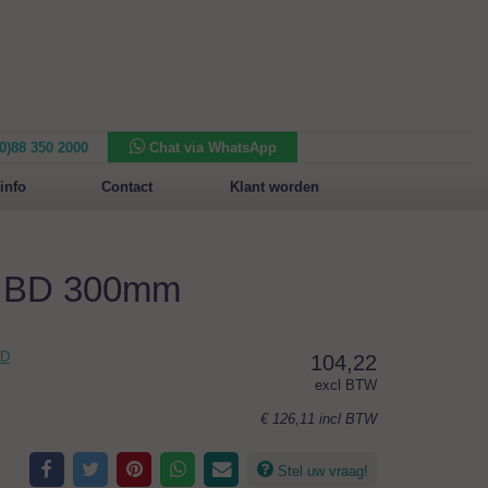
(0)88 350 2000
Chat via WhatsApp
Nieuw in het assortiment:
Sansone Collection
info
Contact
Klant worden
m BD 300mm
BD
104,22
excl BTW
€ 126,11
incl BTW
Stel uw vraag!