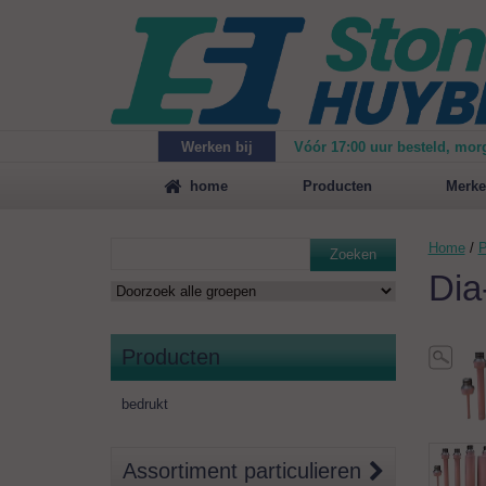
Werken bij
Vóór 17:00 uur besteld, mor
Maak
vrijblijvend een afspraak
voor een demonstrat
home
Producten
Merke
Home
/
P
Zoeken
Dia
Producten
bedrukt
Assortiment particulieren