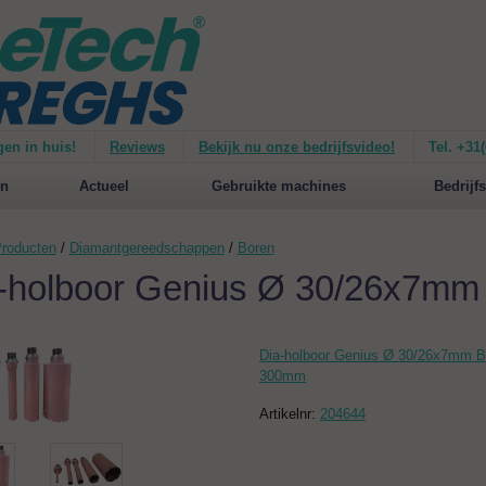
gen in huis!
Reviews
Bekijk nu onze bedrijfsvideo!
Tel. +31
ie van de
Mirage 1500
Nieuw op de website:
selecteer nu op merken!
n
Actueel
Gebruikte machines
Bedrijfs
roducten
/
Diamantgereedschappen
/
Boren
-holboor Genius Ø 30/26x7m
Dia-holboor Genius Ø 30/26x7mm 
300mm
Artikelnr:
204644