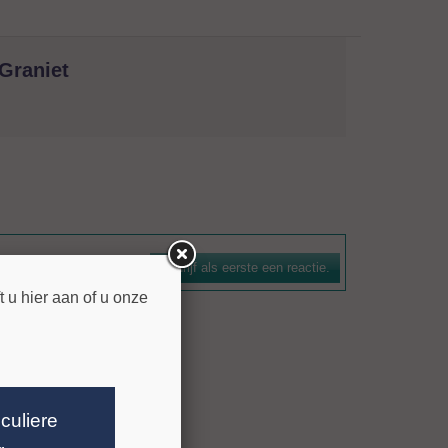
Graniet
natuursteen. De boorkroon is voorzien van een
n efficiënte spoelwerking. De bezettingshoogte bedraagt 7
Schrijf als eerste een reactie.
n voor gangbare machines zijn leverbaar.
 u hier aan of u onze
iculiere