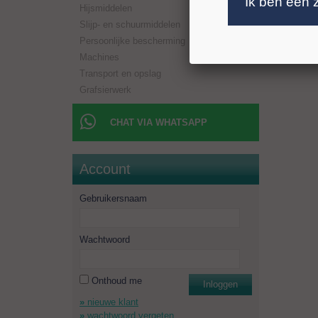
Ik ben een 
Hijsmiddelen
Boorlen
Aansluit
Slijp- en schuurmiddelen
Toerent
Persoonlijke bescherming
Minimaal
Machines
Transport en opslag
Grafsierwerk
CHAT VIA WHATSAPP
Account
Gebruikersnaam
Wachtwoord
Onthoud me
Inloggen
nieuwe klant
wachtwoord vergeten