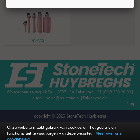
Recent bekeken artikelen
aansluiting. Andere aansluitingen voor gangbare machines zijn
leverbaar.
Toepassingen
Graniet
Marmer
Composiet
204669
Technische gegevens
Diameter: Ø 30/26 mm
Bezettingshoogte: 7 mm
Boorlengte (BD): 150 mm
Aansluiting: R 1/2"
Toerental: 1.800–2.300 rpm
Minimaal koelwater: 5 l/min
Woudenbergseweg 19 D-1 | 3707 HW Zeist | tel:
+31 (0)88 350 20 00
|
e-mail:
sales@sh-stone.nl
|
Privacybeleid
^ top
copyright © 2026 StoneTech Huybreghs
Onze website maakt gebruik van cookies om het gebruik en
functionaliteit te waarborgen van deze website.
Meer over ons
cookiebeleid