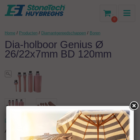
-
0
Home
/
Producten
/
Diamantgereedschappen
/
Boren
Dia-holboor Genius Ø
26/22x7mm BD 120mm
Dia-holboor Genius Ø 26/22x7mm BD 120mm
Artikelnr:
204714