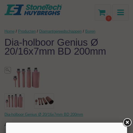
-
0
Home
/
Producten
/
Diamantgereedschappen
/
Boren
Dia-holboor Genius Ø
20/16x7mm BD 200mm
Dia-holboor Genius Ø 20/16x7mm BD 200mm
Artikelnr:
204646