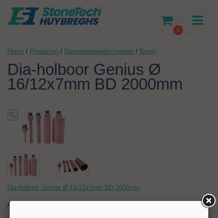
-
0
Home
/
Producten
/
Diamantgereedschappen
/
Boren
Dia-holboor Genius Ø
16/12x7mm BD 2000mm
Dia-holboor Genius Ø 16/12x7mm BD 2000mm
Artikelnr:
204676