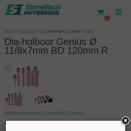
-
0
Home
/
Producten
/
Diamantgereedschappen
/
Boren
Dia-holboor Genius Ø
11/8x7mm BD 120mm R
Dia-holboor Genius Ø 11/8x7mm BD 120mm R
Artikelnr:
204707