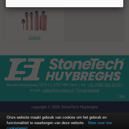
Recent bekeken artikelen
aansluiting. Andere aansluitingen voor gangbare machines zijn
leverbaar.
Toepassingen
Graniet
Marmer
Composiet
204641
Technische gegevens
Diameter: Ø 10/7 mm
Bezettingshoogte: 7 mm
Boorlengte (BD): 100 mm
Aansluiting: R 1/2"
Toerental: 4.000–6.000 rpm
Minimaal koelwater: 5 l/min
Woudenbergseweg 19 D-1 | 3707 HW Zeist | tel:
+31 (0)88 350 20 00
|
e-mail:
sales@sh-stone.nl
|
Privacybeleid
^ top
copyright © 2026 StoneTech Huybreghs
Onze website maakt gebruik van cookies om het gebruik en
functionaliteit te waarborgen van deze website.
Meer over ons
cookiebeleid